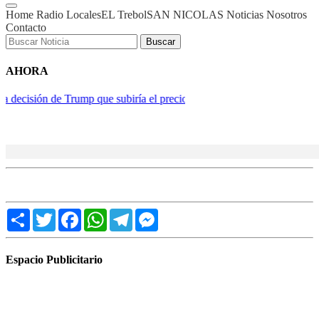
Home
Radio
Locales
EL Trebol
SAN NICOLAS
Noticias
Nosotros
Contacto
Buscar
AHORA
 que subiría el precio de los medicamentos en 2027
Gabriel Rolón, 
Share
Twitter
Facebook
WhatsApp
Telegram
Messenger
Espacio Publicitario