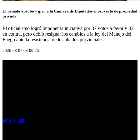
El Senado aprobó y giró a la Cámara de Diputados el proyecto de propiedad
privada
El oficialismo logró imponer la iniciativa por 37 votos a favor y 33
en contra, pero debió resignar los cambios a la ley del Manejo del
Fuego ante la resistencia de los aliados provinciales
2026-08-07 08:00:25
Info Radio
RED CNRadio Rosario
5493413003002
diegomoscato76@gmail.com
Seguinos
Ultimas Noticias