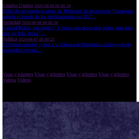
Estados Unidos
2026-08-08 08:00:34
El fin de un beneficio clave de Medicare: la decisión de Trump que
subiría el precio de los medicamentos en 2027...
Sociedad
2026-08-08 08:00:34
Gabriel Rolón, psicólogo: “A veces uno desea más haber sido feliz
que ser feliz ahora” ...
Política
2026-08-07 08:00:25
El Senado aprobó y giró a la Cámara de Diputados el proyecto de
propiedad privada...
Categorias
Visas y trámites
Visas y trámites
Visas y trámites
Visas y trámites
Videos
Videos
Foto Noticias