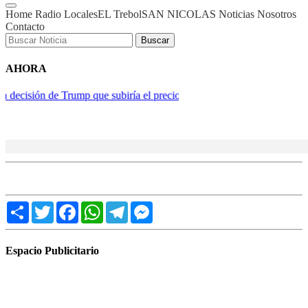
Home
Radio
Locales
EL Trebol
SAN NICOLAS
Noticias
Nosotros
Contacto
Buscar
AHORA
iría el precio de los medicamentos en 2027
Gabriel Rolón, psicólog
Share
Twitter
Facebook
WhatsApp
Telegram
Messenger
Espacio Publicitario