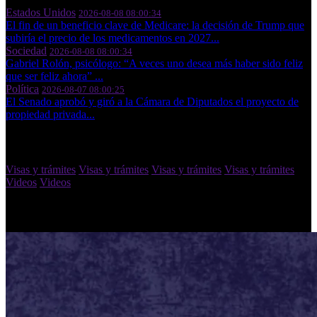
Estados Unidos
2026-08-08 08:00:34
El fin de un beneficio clave de Medicare: la decisión de Trump que
subiría el precio de los medicamentos en 2027...
Sociedad
2026-08-08 08:00:34
Gabriel Rolón, psicólogo: “A veces uno desea más haber sido feliz
que ser feliz ahora” ...
Política
2026-08-07 08:00:25
El Senado aprobó y giró a la Cámara de Diputados el proyecto de
propiedad privada...
Categorias
Visas y trámites
Visas y trámites
Visas y trámites
Visas y trámites
Videos
Videos
Foto Noticias