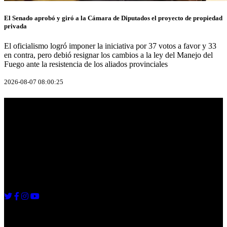
El Senado aprobó y giró a la Cámara de Diputados el proyecto de propiedad
privada
El oficialismo logró imponer la iniciativa por 37 votos a favor y 33
en contra, pero debió resignar los cambios a la ley del Manejo del
Fuego ante la resistencia de los aliados provinciales
2026-08-07 08:00:25
Info Radio
RED CNRadio Rosario
5493413003002
diegomoscato76@gmail.com
Seguinos
Ultimas Noticias