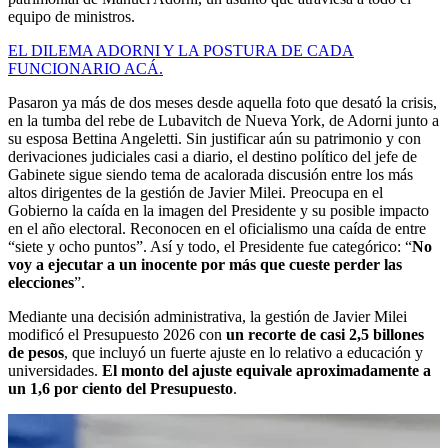
equipo de ministros.
EL DILEMA ADORNI Y LA POSTURA DE CADA
FUNCIONARIO ACÁ.
Pasaron ya más de dos meses desde aquella foto que desató la crisis,
en la tumba del rebe de Lubavitch de Nueva York, de Adorni junto a
su esposa Bettina Angeletti. Sin justificar aún su patrimonio y con
derivaciones judiciales casi a diario, el destino político del jefe de
Gabinete sigue siendo tema de acalorada discusión entre los más
altos dirigentes de la gestión de Javier Milei. Preocupa en el
Gobierno la caída en la imagen del Presidente y su posible impacto
en el año electoral. Reconocen en el oficialismo una caída de entre
“siete y ocho puntos”. Así y todo, el Presidente fue categórico: “
No
voy a ejecutar a un inocente por más que cueste perder las
elecciones
”.
Mediante una decisión administrativa, la gestión de Javier Milei
modificó el Presupuesto 2026 con
un recorte de casi 2,5 billones
de pesos
, que incluyó un fuerte ajuste en lo relativo a educación y
universidades.
El monto del ajuste equivale aproximadamente a
un 1,6 por ciento del Presupuesto
.