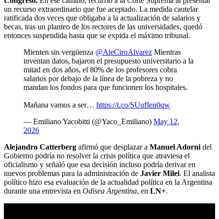
Congreso.
En ese camino, recurrió a la Corte Suprema al presentar
un recurso extraordinario que fue aceptado. La medida cautelar
ratificada dos veces que obligaba a la actualización de salarios y
becas, tras un planteo de los rectores de las universidades, quedó
entonces suspendida hasta que se expida el máximo tribunal.
Mienten sin vergüenza
@AleCiroAlvarez
Mientras
inventan datos, bajaron el presupuesto universitario a la
mitad en dos años, el 80% de los profesores cobra
salarios por debajo de la línea de la pobreza y no
mandan los fondos para que funcionen los hospitales.
Mañana vamos a ser…
https://t.co/SUufIen0qw
— Emiliano Yacobitti (@Yaco_Emiliano)
May 12,
2026
Alejandro Catterberg
afirmó que desplazar a
Manuel Adorni
del
Gobierno podría no resolver la crisis política que atraviesa el
oficialismo y señaló que esa decisión incluso podría derivar en
nuevos problemas para la administración de
Javier Milei
. El analista
político hizo esa evaluación de la actualidad política en la Argentina
durante una entrevista en
Odisea Argentina
, en
LN+
.