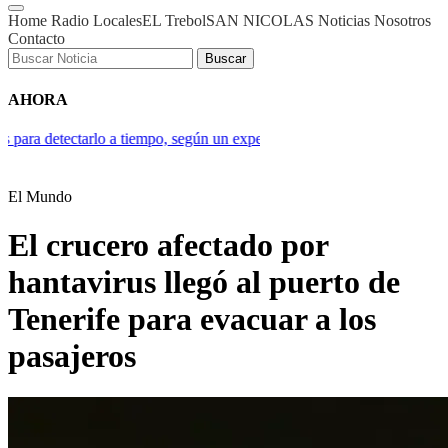
Home
Radio
Locales
EL Trebol
SAN NICOLAS
Noticias
Nosotros
Contacto
Buscar
AHORA
po, según un experto
Javier Milei y sus medidas, en vivo: escala el c
El Mundo
El crucero afectado por
hantavirus llegó al puerto de
Tenerife para evacuar a los
pasajeros