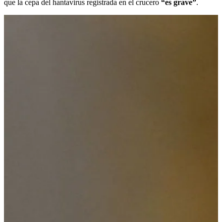
que la cepa del hantavirus registrada en el crucero
“es grave”
.